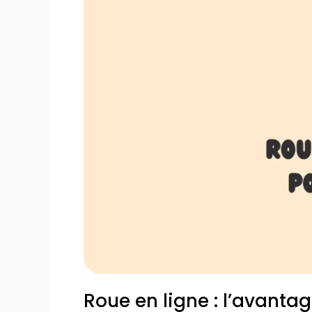
pour
les
commerces
et
restaurants
Roue en ligne : l’avanta