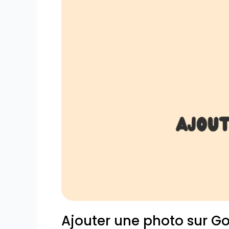
My
Business
Ajouter une photo sur G