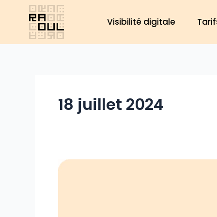
Aller
au
Visibilité digitale
Tarif
contenu
18 juillet 2024
Ajouter
une
photo
sur
Google