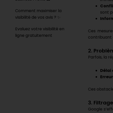
Confli
Comment maximiser la
sont p
visibilité de vos avis ? ✨
Infor
Evaluez votre visibilité en
Ces mesures
ligne gratuitement
contribuant à
2. Problè
Parfois, la r
Délai
Erreu
Ces obstacle
3. Filtrag
Google s’eff