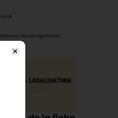
cerné.
fichant des avis significatifs.
statut de la fiche