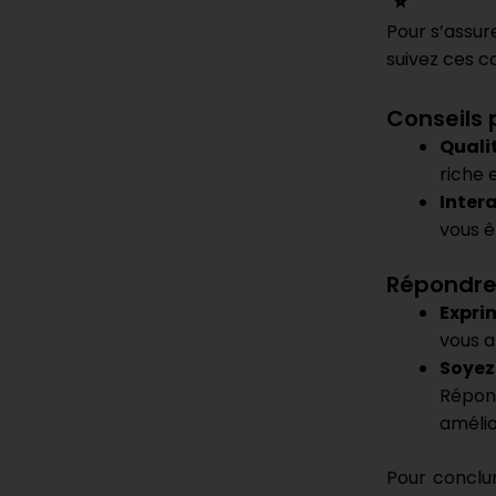
Pour s’assur
suivez ces co
Conseils p
Quali
riche 
Inter
vous êt
Répondre 
Expri
vous a
Soyez
Répon
amélio
Pour conclur