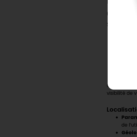
Googl
Statut de
Fiche
collec
en lign
Fiche
masque
compli
Ces aspects
visibilité de 
Localisati
Param
de l’u
Géolo