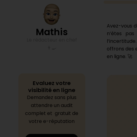
Avez-vous dé
Mathis
n’êtes pas
Le rédacteur en chef
l’incertitud
👨‍🍳
offrons des e
en ligne. 🚀
Evaluez votre
visibilité en ligne
Demandez sans plus
attendre un audit
complet et gratuit de
votre e-réputation