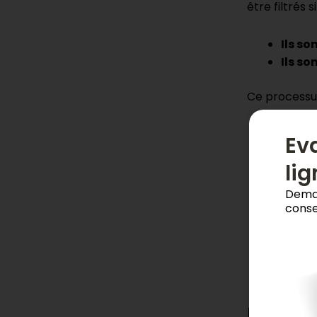
être filtrés si 
Ils so
Ils so
Ce processus 
Eva
li
Deman
conse
Impac