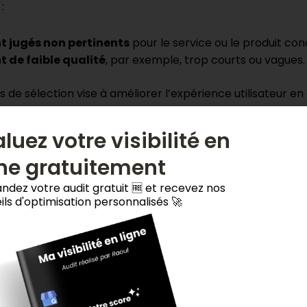
:
nt jugés non pertinents
pour le service ou le produit con
nt de faible qualité
, par exemple, trop courts ou vagues.
de sélection vise à améliorer l’expérience utilisateur en af
luez votre visibilité en
gne gratuitement
dez votre audit gratuit 🆓 et recevez nos
ils d'optimisation personnalisés 🚀
t de la localisation et du 