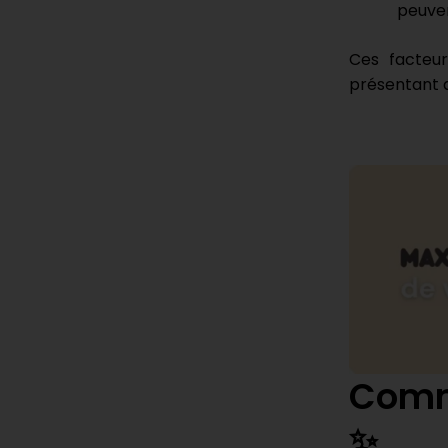
peuven
Ces facteur
présentant d
Comme
✨