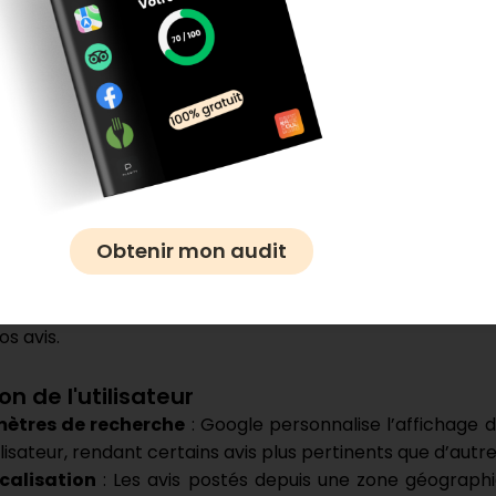
e Business Profile 🏢
 la fiche Google Business Profile
 non validée
: Si votre fiche d’établissement n’est pas 
tez ne seront pas visibles. La validation est une étape 
e.
 suspendue
: Une suspension due au non-respect des
di
r vos avis existants. Assurez-vous de suivre les règle
Obtenir mon audit
cations.
 soulignent l’importance de maintenir une fiche Googl
vos avis.
on de l'utilisateur
ètres de recherche
: Google personnalise l’affichage de
tilisateur, rendant certains avis plus pertinents que d’aut
calisation
: Les avis postés depuis une zone géograph