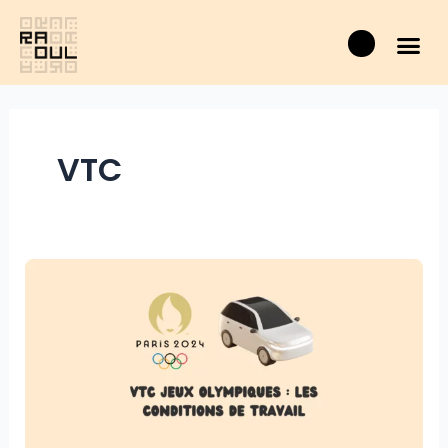
Aller
Panier
au
contenu
VTC
VTC
jeux
olympiques
:
les
conditions
de