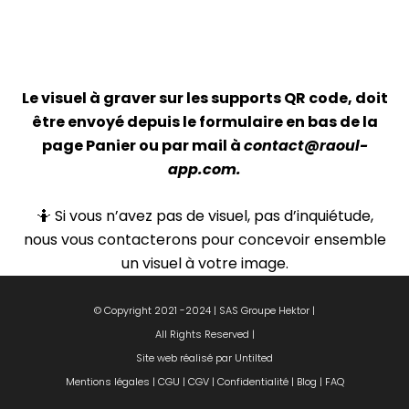
Le visuel à graver sur les supports QR code, doit
être envoyé depuis le formulaire en bas de la
page Panier ou par mail à
contact@raoul-
app.com.
🤷 Si vous n’avez pas de visuel, pas d’inquiétude,
nous vous contacterons pour concevoir ensemble
un visuel à votre image.
© Copyright 2021 -2024 | SAS Groupe Hektor |
All Rights Reserved |
Site web réalisé par Untilted
Mentions légales
|
CGU
|
CGV
|
Confidentialité
|
Blog
|
FAQ