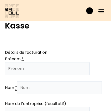
Aller
Panier
au
contenu
Kasse
Détails de facturation
Prénom
*
Nom
*
Nom de l’entreprise (facultatif)