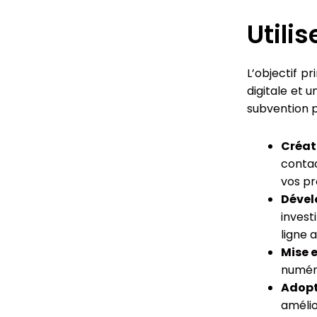
Utili
L’objectif p
digitale et 
subvention p
Créat
contac
vos pr
Dével
invest
ligne a
Mise 
numéri
Adopt
amélio