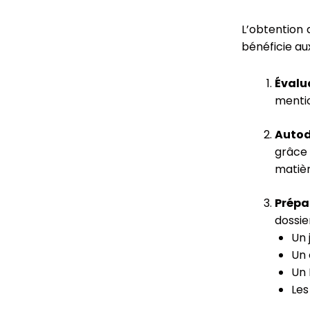
L’obtention 
bénéficie au
Évalua
mentio
Autod
grâce 
matièr
Prépa
dossier
Un 
Un 
Un 
Les