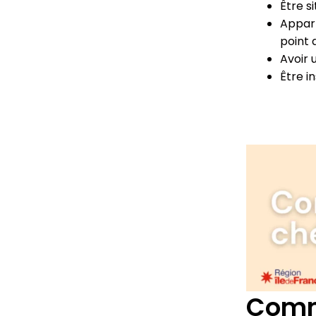
Être s
Appart
point 
Avoir u
Être i
Comme