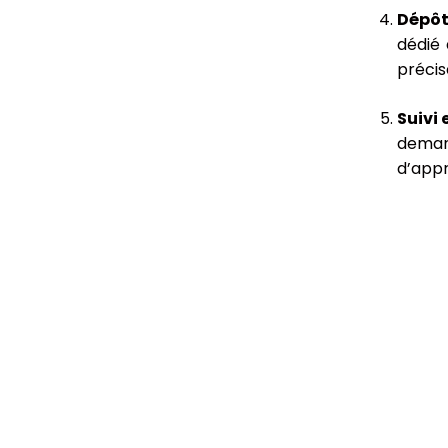
Dépôt
dédié 
précis
Suivi 
deman
d’appr