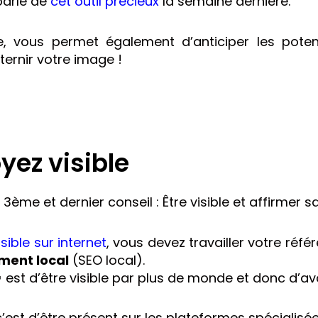
parlé de
cet outil précieux
la semaine dernière.
le, vous permet également d’anticiper les poten
 ternir votre image !
yez visible
e 3ème et dernier conseil : Être visible et affirmer 
isible sur internet
, vous devez travailler votre réf
ment local
(SEO local).
🎯 est d’être visible par plus de monde et donc d’av
’est d’être présent sur les plateformes spécialisé