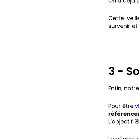
On a déjà 
Cette veil
survenir et
3 - So
Enfin, notr
Pour être
v
référence
L’objectif 
Le béaba, c