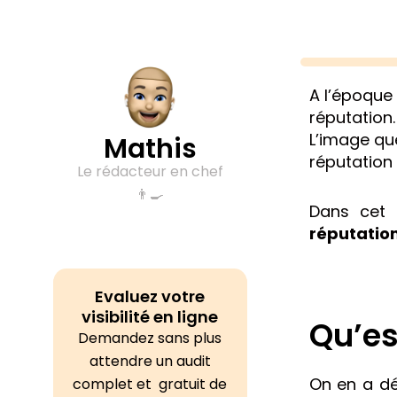
A l’époque 
réputation.
L’image que
Mathis
réputation 
Le rédacteur en chef
👨‍🍳
Dans cet a
réputatio
Evaluez votre
visibilité en ligne
Qu’es
Demandez sans plus
attendre un audit
On en a dé
complet et gratuit de