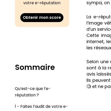
sympa, on 
votre e-réputation
La e-réput
Obtenir mon score
l’image vé
d’un servic
Cette imag
internet, 
les réseaux
Selon une
Sommaire
sont à la r
avis laissé
Ils peuvent
🧐 et ne pa
Qu’est-ce que l’e-
réputation ?
1 - Faites l’audit de votre e-