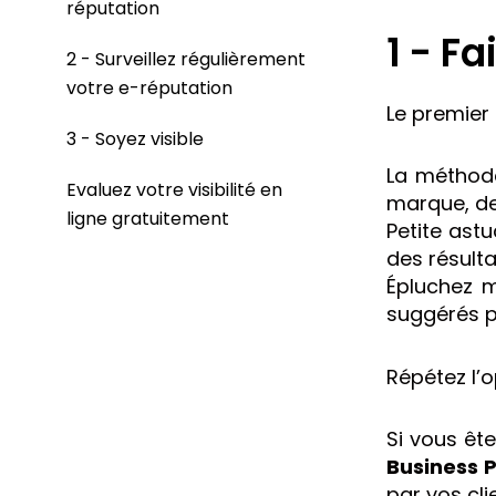
réputation
1 - F
2 - Surveillez régulièrement
votre e-réputation
Le premier 
3 - Soyez visible
La méthode
Evaluez votre visibilité en
marque, de
ligne gratuitement
Petite ast
des résulta
Épluchez m
suggérés p
Répétez l’o
Si vous êt
Business P
par vos cli