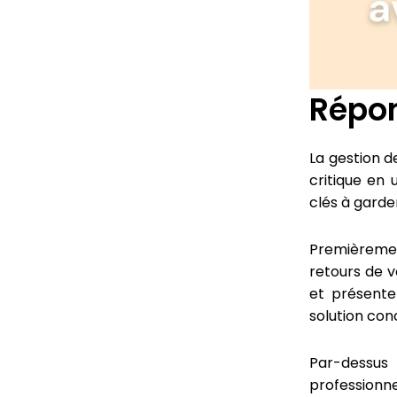
Répon
La gestion d
critique en 
clés à garder 
Premièremen
retours de v
et présente
solution con
Par-dessus
professionn