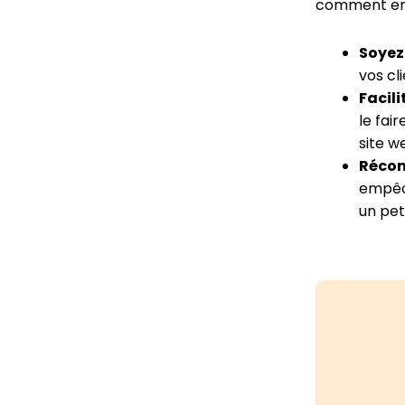
comment enco
Soyez
vos cl
Facili
le fai
site w
Récom
empêch
un pet