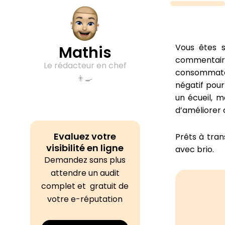
Vous êtes s
Mathis
commentaire,
Le rédacteur en chef
consommateu
👨‍🍳
négatif pour
un écueil, 
d’améliorer 
Evaluez votre
Prêts à tran
visibilité en ligne
avec brio.
Demandez sans plus
attendre un audit
complet et gratuit de
votre e-réputation