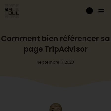
Aller
Panier
au
contenu
Comment bien référencer sa
page TripAdvisor
septembre 11, 2023