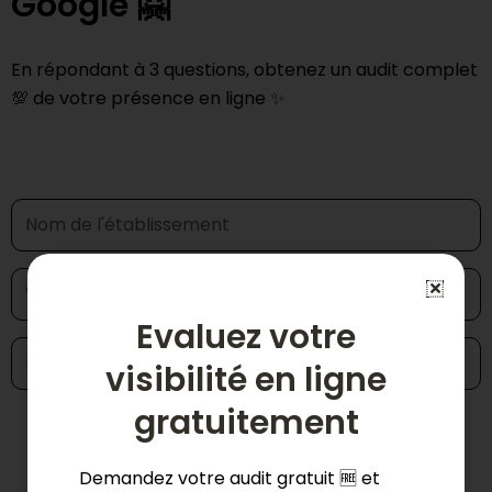
Google 🤗
En répondant à 3 questions, obtenez un audit complet
💯 de votre présence en ligne ✨
Evaluez votre
visibilité en ligne
gratuitement
Demander mon audit 📊
Demandez votre audit gratuit 🆓 et