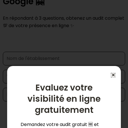
Google 🤗
En répondant à 3 questions, obtenez un audit complet
💯 de votre présence en ligne ✨
Evaluez votre
visibilité en ligne
gratuitement
Demander mon audit 📊
Demandez votre audit gratuit 🆓 et