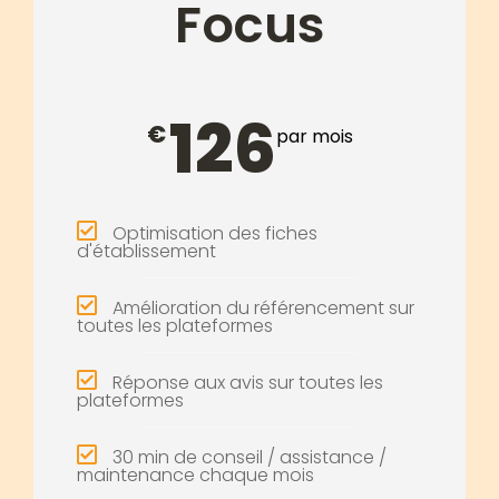
Focus
126
€
par mois
Optimisation des fiches
d'établissement
Amélioration du référencement sur
toutes les plateformes
Réponse aux avis sur toutes les
plateformes
30 min de conseil / assistance /
maintenance chaque mois