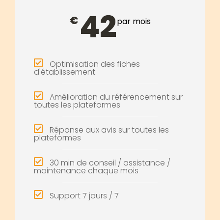
42
€
par mois
Optimisation des fiches
d'établissement
Amélioration du référencement sur
toutes les plateformes
Réponse aux avis sur toutes les
plateformes
30 min de conseil / assistance /
maintenance chaque mois
Support 7 jours / 7