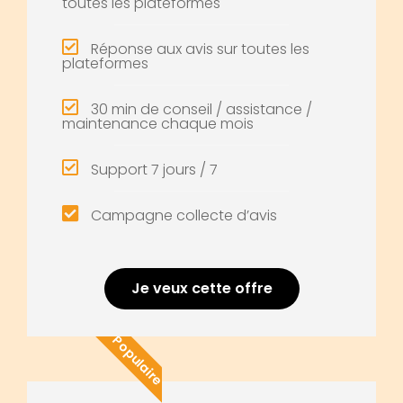
toutes les plateformes
Réponse aux avis sur toutes les
plateformes
30 min de conseil / assistance /
maintenance chaque mois
Support 7 jours / 7
Campagne collecte d’avis
Je veux cette offre
Populaire