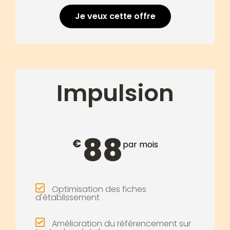
Je veux cette offre
Impulsion
88
€
par mois
Optimisation des fiches
d'établissement
Amélioration du référencement sur