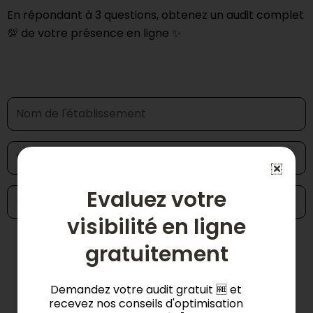
En répondant à 3 questions, obtenez un audit complet
💯 de votre présence en ligne ✨
Evaluez votre
visibilité en ligne
Demander mon audit 📊
gratuitement
Demandez votre audit gratuit 🆓 et
recevez nos conseils d'optimisation