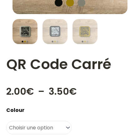
QR Code Carré
Plage
2.00
€
–
3.50
€
de
prix :
quantité
Colour
2.00€
de
à
QR
3.50€
Code
Carré