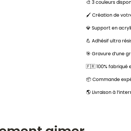
🎨 3 couleurs dispon
🖌️ Création de votr
💎 Support en acryl
💪 Adhésif ultra rés
🎯 Gravure d’une g
🇫🇷 100% fabriqué
📦 Commande expéd
🌎 Livraison à l’inte