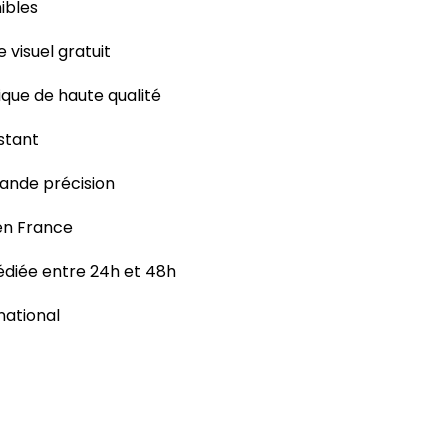
ibles
e visuel gratuit
ique de haute qualité
istant
rande précision
 en France
iée entre 24h et 48h
rnational