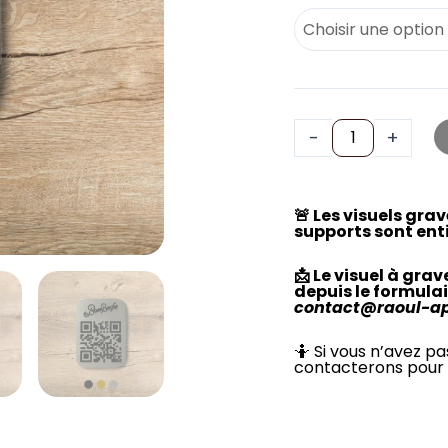
-
+
🚨 Les visuels gra
supports sont ent
📩 Le visuel à gra
depuis le formulai
contact@raoul-a
🤷 Si vous n’avez pa
contacterons pour 