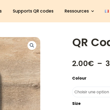
s
Supports QR codes
Ressources
QR Co
2.00
€
–
3
quantité
Colour
de
QR
Code
Rectangle
Size