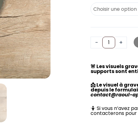
-
+
🚨 Les visuels gra
supports sont ent
📩 Le visuel à gra
depuis le formulai
contact@raoul-a
🤷 Si vous n’avez pa
contacterons pour 