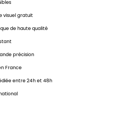
ibles
e visuel gratuit
ique de haute qualité
istant
rande précision
 en France
iée entre 24h et 48h
rnational