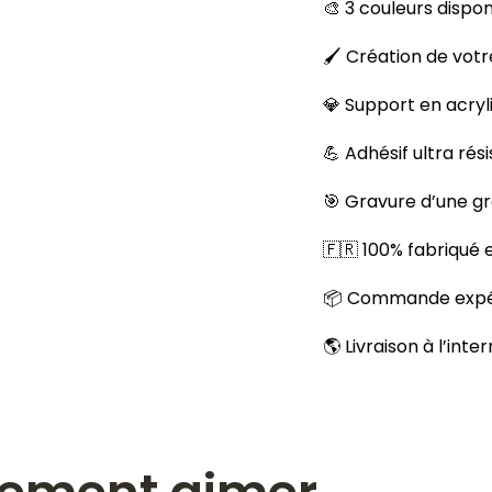
🎨 3 couleurs dispon
🖌️ Création de votr
💎 Support en acryl
💪 Adhésif ultra rés
🎯 Gravure d’une g
🇫🇷 100% fabriqué
📦 Commande expéd
🌎 Livraison à l’inte