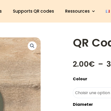
s
Supports QR codes
Ressources
QR Co
2.00
€
–
3
quantité
Colour
de
QR
Code
Rond
Diameter