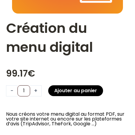
Création du
menu digital
99.17
€
quantité
-
+
Ajouter au panier
de
Création
du
Nous créons votre menu digital au format PDF, sur
votre site internet ou encore sur les plateformes
menu
d’avis (TripAdvisor, TheFork, Google …)
digital