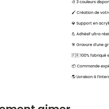
🎨 3 couleurs dispon
🖌️ Création de votr
💎 Support en acryl
💪 Adhésif ultra rés
🎯 Gravure d’une g
🇫🇷 100% fabriqué
📦 Commande expéd
🌎 Livraison à l’inte