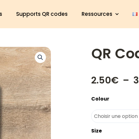
s
Supports QR codes
Ressources
QR Cod
2.50
€
–
3
quantité
Colour
de
QR
Code
Table
Size
1