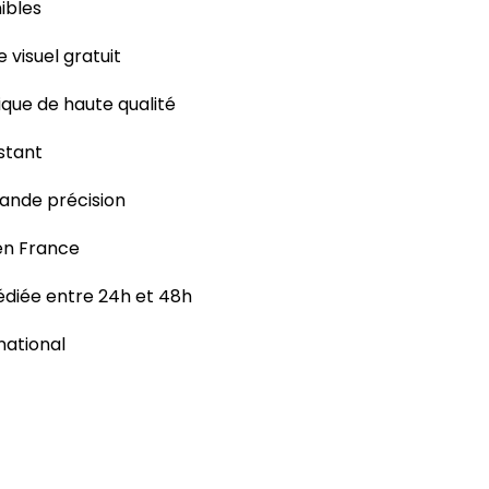
ibles
e visuel gratuit
ique de haute qualité
istant
rande précision
 en France
iée entre 24h et 48h
rnational