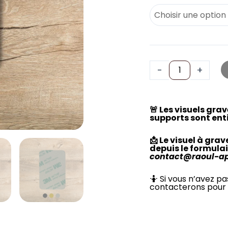
-
+
🚨 Les visuels gra
supports sont ent
📩 Le visuel à gra
depuis le formulai
contact@raoul-a
🤷 Si vous n’avez pa
contacterons pour 