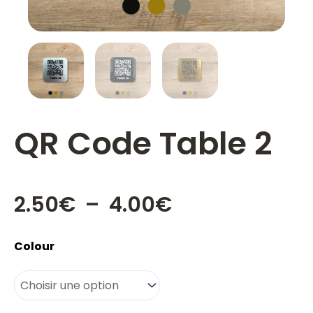
QR Code Table 2
Plage
2.50
€
–
4.00
€
de
prix :
quantité
Colour
2.50€
de
à
QR
4.00€
Code
Table